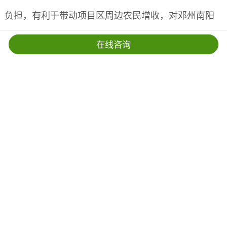
负担，有利于带动项目区周边农民增收，对邓州南阳
黄牛的发展也起到了积极的促进作用。
在线咨询
首页
联系
江苏南京办事处：南京市浦口区行知路8号国家农创园 邮编：
210000
安徽马鞍山办事处：马鞍山市雨山区花园路功辉大厦1207室 邮
编：243000
北京总部：北京市海淀区中国农业大学东校区金码大厦B座 邮
编：100083
联系电话：15996370505 / 025-69853799
电子邮箱：znftshichang@163.com