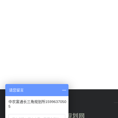
请您留言
中农富通长三角规划所1599637050
5