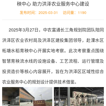
秧中心 助力洪泽农业服务中心建设
发布时间：
2025-03-31
访问量：
1190
2025年3月27日，中农富通长三角规划院团队陪同
洪泽区农业农村局及洪泽区建投集团领导，赴溧水区
柘塘水稻育秧中心开展实地考察。此次考察重点围绕
智慧育秧流水线的设施设备、工艺流程、运行管理及
投资造价等核心内容展开，旨在为洪泽区区域性综合
农业服务中心的规划设计提供技术借鉴。