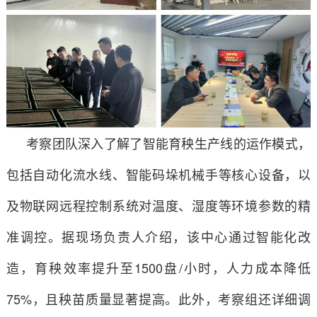
考察团队深入了解了智能育秧生产线的运作模式，
包括自动化流水线、智能码垛机械手等核心设备，以
及物联网远程控制系统对温度、湿度等环境参数的精
准调控。据现场负责人介绍，该中心通过智能化改
造，育秧效率提升至1500盘/小时，人力成本降低
75%，且秧苗质量显著提高。此外，考察组还详细调