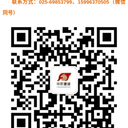
联系方式：025-69853799、15996370505（微信
同号）