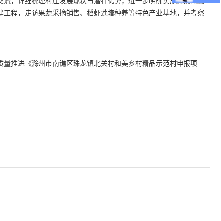
交流，详细梳理村庄发展现状与潜在优势，进一步明确实施方案的编
建工程，走访果蔬采摘销售、稻虾莲塘种养等特色产业基地，并考察
质量推进《滁州市南谯区珠龙镇北关村和美乡村精品示范村申报项