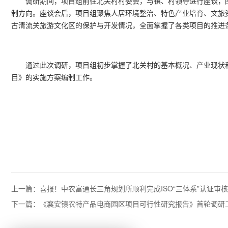
调研期间，项目组前往北关村村委会，与镇、村领导进行座谈，
制方向。座谈会后，项目组聚焦人居环境整治、特色产业培育、文旅
古清流关旅游文化区的保护与开发情况，全面掌握了各类项目的推进
通过此次调研，项目组初步掌握了北关村的基本概况、产业现状
目》的实施方案编制工作。
上一篇：喜报！中农富通长三角规划所顺利完成ISO“三体系”认证审
下一篇：《襄安镇农特产品电商园区项目可行性研究报告》首轮调研