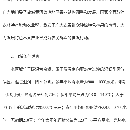
有力地指导了盐城黄河故道地区果业结构调整和发展。国家全面取消
农林特产税和农业税，激发了广大农民群众种植特色林果的热情，大
力发展特色林果产业已成为农民群众的自发行动。
2. 自然条件适宜
本区域位于暖温带南缘，属于暖温带向亚热带过渡的湿润季风气
候区，温暖湿润，四季分明。多年平均降水量为900—1000毫米，汛期
（6-9月份）降雨占全年的70%；多年平均气温为13.8—14.8℃；大于
0℃以上的活动积温为5000℃左右；多年平均日照时数在2200—2400小
时，无霜期210天；全年太阳年辐射总量为120千卡/平方厘米。光热水