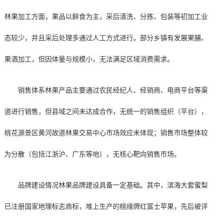
林果加工方面，果品以鲜食为主，采后清洗、分拣、包装等初加工业
态较少，并且采后处理多通过人工方式进行。部分乡镇有发展果脯、
果酒加工，但因体量与规模小，无法满足区域消费需求。
销售体系林果产品主要通过农民经纪人、经销商、电商平台等渠
道进行销售，但县域之间未达成合作，无统一的销售组织（平台），
桃花源景区黄河故道林果交易中心市场效应未体现；销售市场整体较
为分散（包括江浙沪、广东等地），无核心靶向销售市场。
品牌建设情况林果品牌建设具备一定基础。其中，滨海大套蜜梨
已注册国家地理标志商标，堆上生产的桃缘牌红富士苹果，先后被评