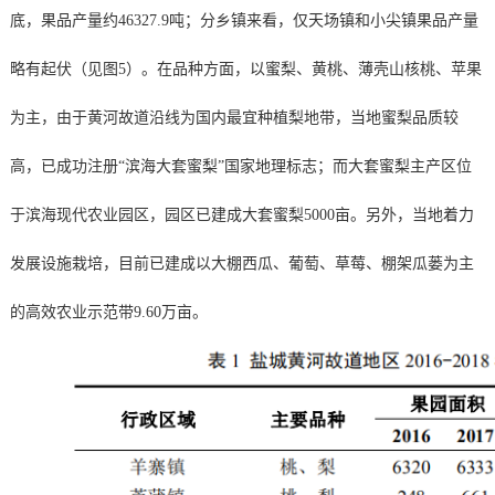
底，果品产量约46327.9吨；分乡镇来看，仅天场镇和小尖镇果品产量
略有起伏（见图5）。在品种方面，以蜜梨、黄桃、薄壳山核桃、苹果
为主，由于黄河故道沿线为国内最宜种植梨地带，当地蜜梨品质较
高，已成功注册“滨海大套蜜梨”国家地理标志；而大套蜜梨主产区位
于滨海现代农业园区，园区已建成大套蜜梨5000亩。另外，当地着力
发展设施栽培，目前已建成以大棚西瓜、葡萄、草莓、棚架瓜蒌为主
的高效农业示范带9.60万亩。