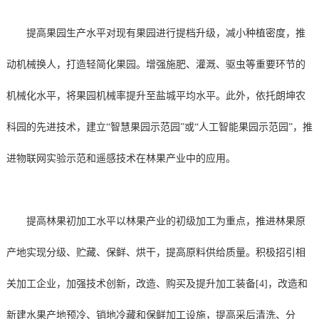
提高果园生产水平对现有果园进行提档升级，减小种植密度，推
动机械换人，打造轻简化果园。增强施肥、灌溉、驱虫等重要环节的
机械化水平，将果园机械率提升至盐城平均水平。此外，依托朗坤农
科园的先进技术，建立“智慧果园示范园”或“人工智能果园示范园”，推
进物联网实验示范和遥感技术在林果产业中的应用。
提高林果初加工水平以林果产业的初级加工为重点，推进林果原
产地实现分级、贮藏、保鲜、烘干，提高原料供给质量。积极招引相
关加工企业，加强技术创新，改造、购买及提升加工装备[4]，改造和
新建水果产地预冷、销地冷藏和保鲜加工设施，提高采后清洗、分