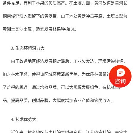
条件充足，有利于林果的优质高产。在土壤方面，黄河故道是黄河长
期南侵夺淮入海留下的黄泛带，由于地处黄泛冲击平原，土壤类型为
黄潮土类沙土属﹐适宜发展林果种植[3]。
3. 生态环境潜力大
由于故道地区经济发展相对滞后，工业欠发达，环境污染较轻，
加之林木茂盛，使得该区域环境清新优美，为优质林果带的生产提供
了难得的机遇。通过培植品牌，可以大规模发展绿色、有机林果产
品，提高品质，创树品牌，大幅度增加农业产值和农民收入。
4. 技术优势大
近年来，故道地区与中科院果树研究所、江苏省农科院、南农大