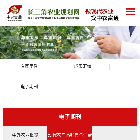
专家团队
成果汇编
电子期刊
电子期刊
中外农业概览
现代农产品销售与消费