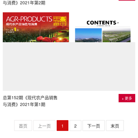
与消费》2021年第2期
总第152期《现代农产品销售
+ 更多
与消费》2021年第1期
首页
上一页
1
2
下一页
末页