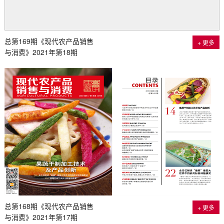
总第169期《现代农产品销售
+ 更多
与消费》2021年第18期
总第168期《现代农产品销售
+ 更多
与消费》2021年第17期