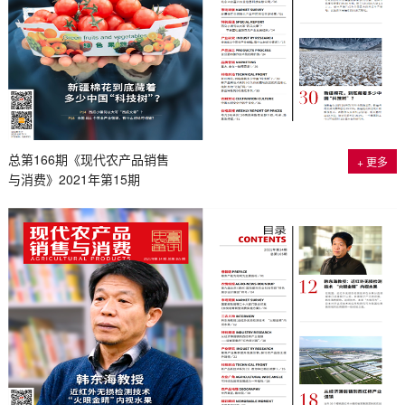
总第166期《现代农产品销售
+ 更多
与消费》2021年第15期