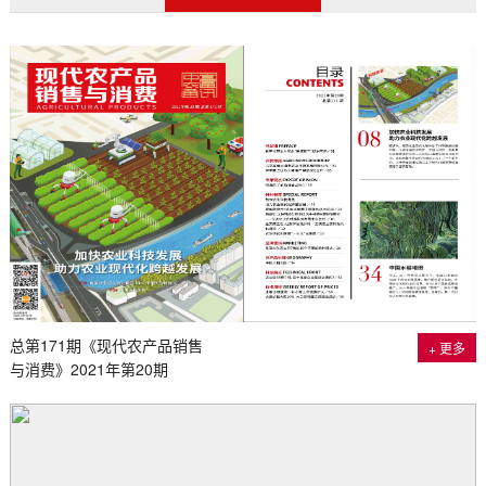
总第171期《现代农产品销售
+ 更多
与消费》2021年第20期