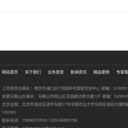
网站首页
关于我们
业务类型
新闻资讯
精品案例
专家
江苏南京办事处：南京市浦口区行知路8号国家农创中心 邮编：210000
安徽马鞍山办事处：马鞍山市雨山区花园路功辉大厦12F 邮编：243000
北京总部：北京市海淀区清华东路17号中国农业大学东校区金码大厦B座
100083
联系电话：15996370505 / 025-69853799